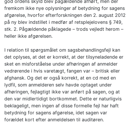
god ordens skyld blev pågældende afhørt, men der
fremkom ikke nye oplysninger af betydning for sagens
afgørelse, hvorfor efterforskningen den 2. august 2012
på ny blev indstillet i medfør af retsplejelovens § 749,
stk. 2. Pågældende påklagede – trods vejledt herom –
heller ikke afgørelsen.
I relation til spørgsmålet om sagsbehandlingsfejl kan
det oplyses, at det er korrekt, at der tilsyneladende er
sket en misforståelse under afhøringen af anmelder
vedrørende i hvis varetægt, fangen var – britisk eller
afghansk. Og det er også korrekt, at en cd med en
lydfil, som anmelderen selv havde optaget under
afhøringen, fejlagtigt ikke var anført på sagen, og at
den var midlertidigt bortkommet. Dette er naturligvis
beklageligt, men ingen af disse formelle fejl har haft
betydning for sagens afgørelse, idet sagen var
forældet kort efter anmeldelsen til auditøren.