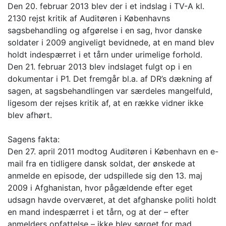
Den 20. februar 2013 blev der i et indslag i TV-A kl.
2130 rejst kritik af Auditøren i Københavns
sagsbehandling og afgørelse i en sag, hvor danske
soldater i 2009 angiveligt bevidnede, at en mand blev
holdt indespærret i et tårn under urimelige forhold.
Den 21. februar 2013 blev indslaget fulgt op i en
dokumentar i P1. Det fremgår bl.a. af DR’s dækning af
sagen, at sagsbehandlingen var særdeles mangelfuld,
ligesom der rejses kritik af, at en række vidner ikke
blev afhørt.
Sagens fakta:
Den 27. april 2011 modtog Auditøren i København en e-
mail fra en tidligere dansk soldat, der ønskede at
anmelde en episode, der udspillede sig den 13. maj
2009 i Afghanistan, hvor pågældende efter eget
udsagn havde overværet, at det afghanske politi holdt
en mand indespærret i et tårn, og at der – efter
anmelders opfattelse – ikke blev sørget for mad,