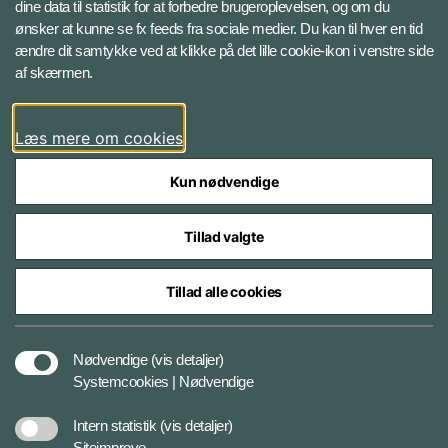
dine data til statistik for at forbedre brugeroplevelsen, og om du
ønsker at kunne se fx feeds fra sociale medier. Du kan til hver en tid
ændre dit samtykke ved at klikke på det lille cookie-ikon i venstre side
Følg Forsvarsministeriets Auditørkorps
af skærmen.
LinkedIn
Læs mere om cookies
Kun nødvendige
Tillad valgte
Styrelser og myndigheder under Forsvarsministeriet
Tillad alle cookies
Cookies
Nødvendige
(vis detaljer)
Systemcookies | Nødvendige
Tilgængelighedserklæring
Intern statistik
(vis detaljer)
Siteimprove