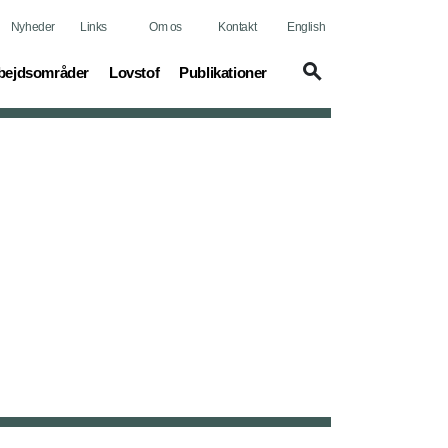
Nyheder
Links
Om os
Kontakt
English
rrent)
(current)
(current)
bejdsområder
Lovstof
Publikationer