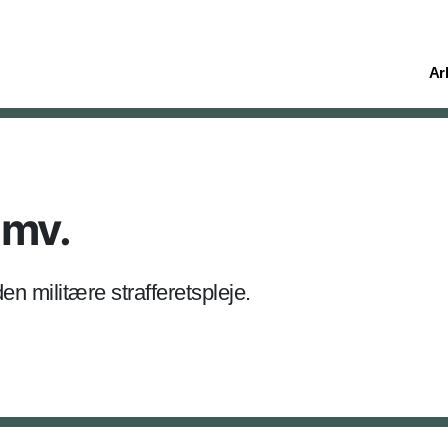
(cu
Ar
 mv.
en militære strafferetspleje.