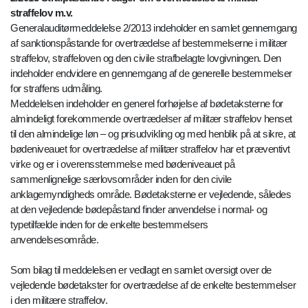
straffelov m.v.
Generalauditørmeddelelse 2/2013 indeholder en samlet gennemgang
af sanktionspåstande for overtrædelse af bestemmelserne i militær
straffelov, straffeloven og den civile strafbelagte lovgivningen. Den
indeholder endvidere en gennemgang af de generelle bestemmelser
for straffens udmåling.
Meddelelsen indeholder en generel forhøjelse af bødetaksterne for
almindeligt forekommende overtrædelser af militær straffelov henset
til den almindelige løn – og prisudvikling og med henblik på at sikre, at
bødeniveauet for overtrædelse af militær straffelov har et præventivt
virke og er i overensstemmelse med bødeniveauet på
sammenlignelige særlovsområder inden for den civile
anklagemyndigheds område. Bødetaksterne er vejledende, således
at den vejledende bødepåstand finder anvendelse i normal- og
typetilfælde inden for de enkelte bestemmelsers
anvendelsesområde.
Som bilag til meddelelsen er vedlagt en samlet oversigt over de
vejledende bødetakster for overtrædelse af de enkelte bestemmelser
i den militære straffelov.