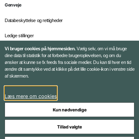
Genveje
Databeskyttelse og rettigheder
Ledige stillinger
Vi bruger cookies på hjemmesiden.
Vælg selv, om vi må bruge
Whistleblowerordningen
dine data til statistik for at forbedre brugeroplevelsen, og om du
ønsker at kunne se fx feeds fra sociale medier. Du kan til hver en tid
ændre dit samtykke ved at klikke på det lille cookie-ikon i venstre side
Følg Forsvarsministeriets Auditørkorps
af skærmen.
LinkedIn
Læs mere om cookies
Kun nødvendige
Tillad valgte
Styrelser og myndigheder under Forsvarsministeriet