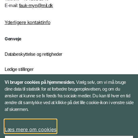
E-mail:
fauk-myn@mil.dk
Yderligere kontaktinfo
Genveje
Databeskyttelse og rettigheder
Ledige stillinger
Vi bruger cookies på hjemmesiden.
Vælg selv, om vi må bruge
Whistleblowerordningen
dine data til statistik for at forbedre brugeroplevelsen, og om du
ønsker at kunne se fx feeds fra sociale medier. Du kan til hver en tid
ændre dit samtykke ved at klikke på det lille cookie-ikon i venstre side
Følg Forsvarsministeriets Auditørkorps
af skærmen.
LinkedIn
Læs mere om cookies