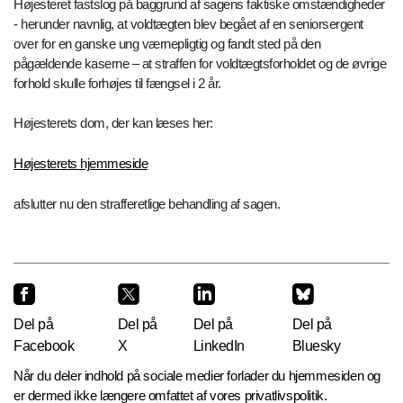
Højesteret fastslog på baggrund af sagens faktiske omstændigheder
- herunder navnlig, at voldtægten blev begået af en seniorsergent
over for en ganske ung værnepligtig og fandt sted på den
pågældende kaserne – at straffen for voldtægtsforholdet og de øvrige
forhold skulle forhøjes til fængsel i 2 år.
Højesterets dom, der kan læses her:
Højesterets hjemmeside
afslutter nu den strafferetlige behandling af sagen.
Del på
Del på
Del på
Del på
Facebook
X
LinkedIn
Bluesky
Når du deler indhold på sociale medier forlader du hjemmesiden og
er dermed ikke længere omfattet af vores privatlivspolitik.