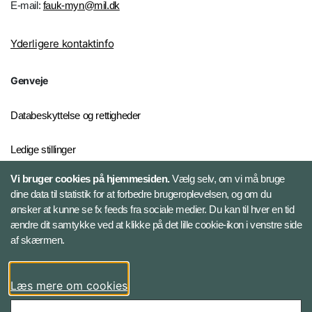
E-mail:
fauk-myn@mil.dk
Yderligere kontaktinfo
Genveje
Databeskyttelse og rettigheder
Ledige stillinger
Vi bruger cookies på hjemmesiden.
Vælg selv, om vi må bruge
Whistleblowerordningen
dine data til statistik for at forbedre brugeroplevelsen, og om du
ønsker at kunne se fx feeds fra sociale medier. Du kan til hver en tid
ændre dit samtykke ved at klikke på det lille cookie-ikon i venstre side
Følg Forsvarsministeriets Auditørkorps
af skærmen.
LinkedIn
Læs mere om cookies